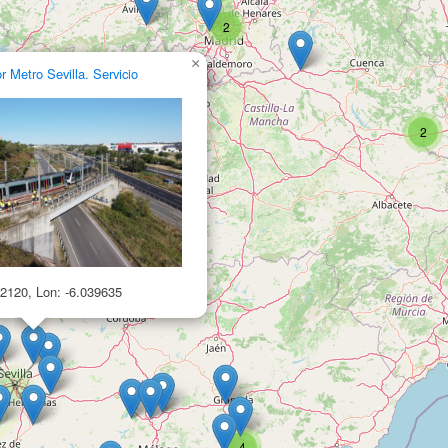
2
×
 Metro Sevilla. Servicio
2
62120, Lon: -6.039635
6
4