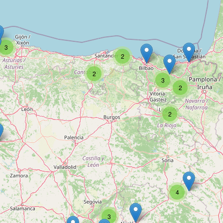
3
2
2
3
2
2
4
3