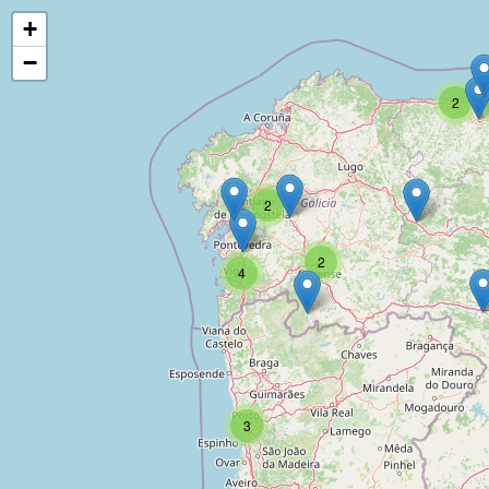
+
−
2
2
2
4
3