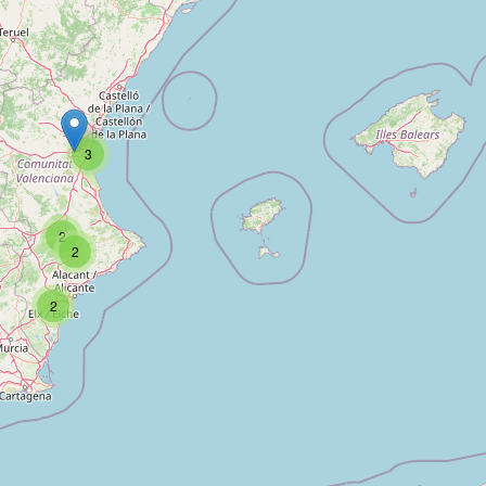
3
2
2
2