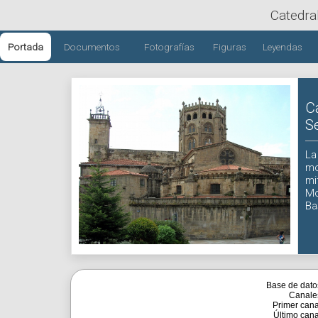
Catedra
Portada
Documentos
Fotografías
Figuras
Leyendas
C
S
La
mo
mi
Mo
Ba
Base de dato
Canale
Primer cana
Último cana