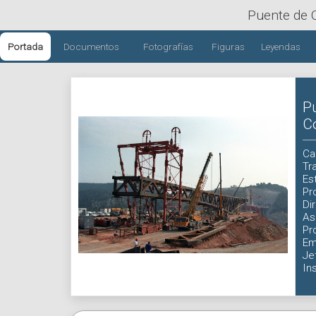
Puente de 
Portada
Documentos
Fotografías
Figuras
Leyendas
P
C
Ca
Tr
Es
Pr
Di
As
Pr
Em
Je
In