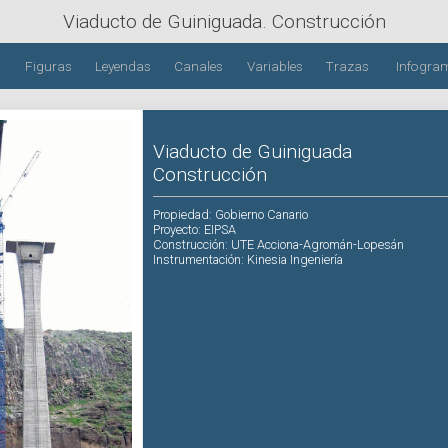
Viaducto de Guiniguada
. Construcción
Figuras
Leyendas
Canales
Variables
Trazas
Infogra
Viaducto de Guiniguada
Construcción
Propiedad
: Gobierno Canario
Proyecto
: EIPSA
Construcción
: UTE Acciona-Agromán-Lopesán
Instrumentación
: Kinesia Ingeniería