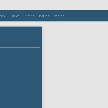
mas
Diales
Perfiles
Barras
Veletas