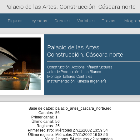
Palacio de las Artes
. Construcción. Cáscara norte
Figuras
Leyendas
Canales
Variables
Trazas
Infogra
Palacio de las Artes
Construcción. Cáscara norte
Construcción
: Acciona Infraestructuras
Jefe de Producción
: Luis Blanco
Montaje
: Talleres Centrales
Instrumentación
: Kinesia Ingeniería
Base de datos:
palacio_artes_cascara_norte.reg
Canales:
56
Primer canal:
1
Último canal:
56
Registros:
25
Primer registro:
Miércoles 27/11/2002 13:59:54
Último registro:
Miércoles 27/11/2002 16:53:56
Vida:
2 horas, 54 minutos y 2 segundos