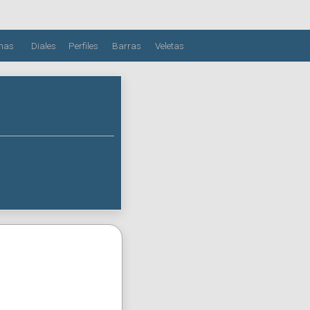
mas
Diales
Perfiles
Barras
Veletas