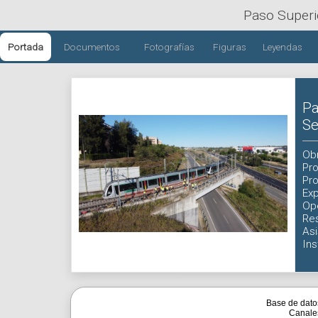
Paso Superi
Portada
Documentos
Fotografías
Figuras
Leyendas
Pa
Se
Ob
Pro
Pr
Exp
Op
Re
Asi
In
Base de dato
Canale