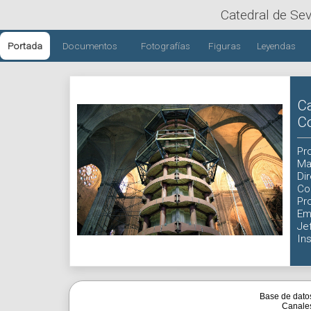
Catedral de Sev
Portada
Documentos
Fotografías
Figuras
Leyendas
Ca
C
Pr
Ma
Di
Co
Pr
Em
Je
In
Base de dato
Canale