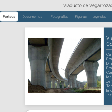
Viaducto de Vegarroza
Portada
Documentos
Fotografías
Figuras
Leyendas
Vi
Co
Car
Pr
Dir
Pr
Con
Ma
Jef
To
En
Ins