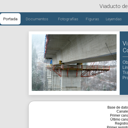
Viaducto de
Portada
Documentos
Fotografías
Figuras
Leyendas
V
C
Ob
Lí
Tr
Pr
Base de dato
Canale
Primer cana
Último cana
Registro
Primer registr